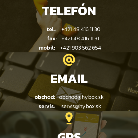
TELEFÓN
tel.:
+421 48 416 11 30
fax:
+421 48 416 11 31
mobil:
+421 903 562 654
EMAIL
obchod:
obchod@hybox.sk
servis:
servis@hybox.sk
GPS