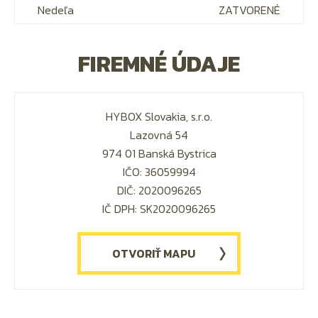
Nedeľa
ZATVORENÉ
FIREMNÉ ÚDAJE
HYBOX Slovakia, s.r.o.
Lazovná 54
974 01 Banská Bystrica
IČO: 36059994
DIČ: 2020096265
IČ DPH: SK2020096265
OTVORIŤ MAPU