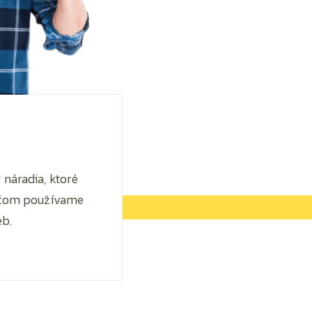
náradia, ktoré
ričom používame
eb.