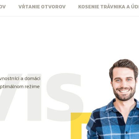
OV
VŔTANIE OTVOROV
KOSENIE TRÁVNIKA A Ú
vnostníci a domáci
 optimálnom režime